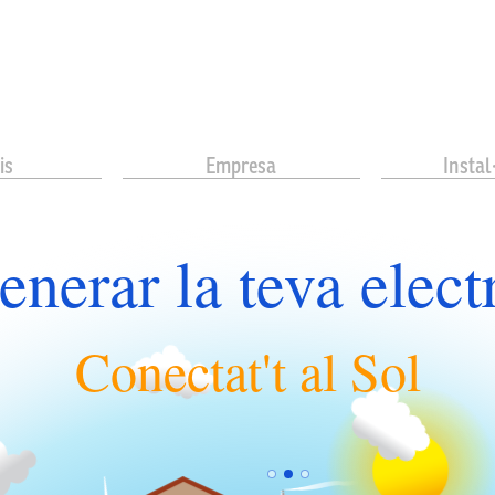
is
Empresa
Instal
major independència
es el salt a les renovabl