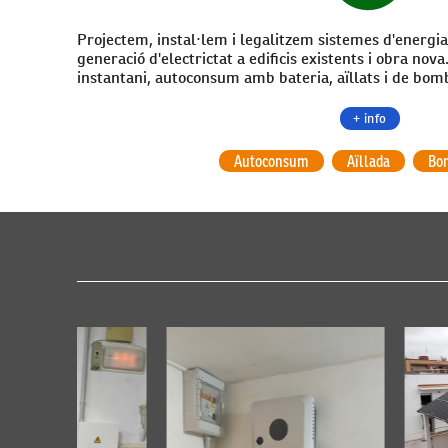
Projectem, instal·lem i legalitzem sistemes d'energia
generació d'electrictat a edificis existents i obra no
instantani, autoconsum amb bateria, aïllats i de bo
+ info
Autoconsum
Aïllada
Bo