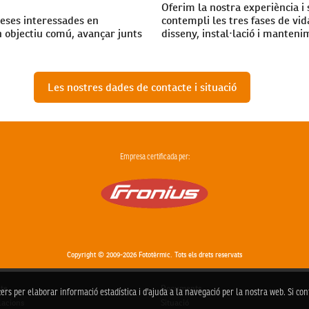
Oferim la nostra experiència i
reses interessades en
contempli les tres fases de vi
 objectiu comú, avançar junts
disseny, instal·lació i manteni
Les nostres dades de contacte i situació
Empresa certificada per:
Copyright © 2009-2026 Fototèrmic. Tots els drets reservats
te
Documents
cers per elaborar informació estadística i d'ajuda a la navegació per la nostra web. Si c
·lacions
Situació