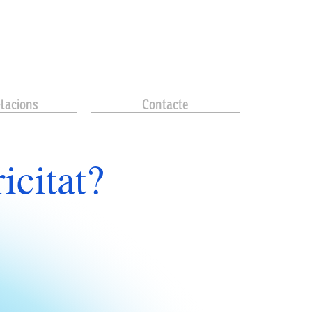
·lacions
Contacte
 energètica?
es