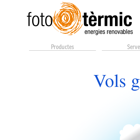
Productes
Serve
Necessites 
f