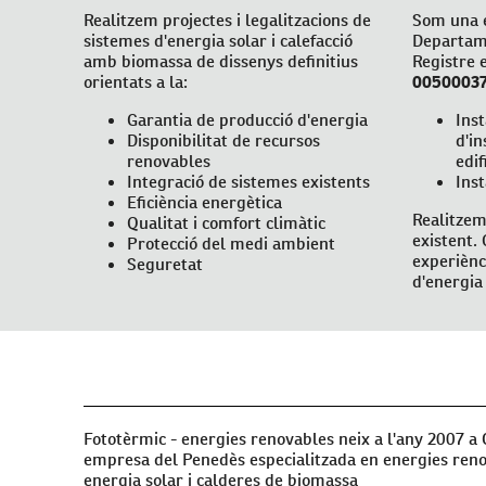
Realitzem projectes i legalitzacions de
Som una 
sistemes d'energia solar i calefacció
Departame
amb biomassa de dissenys definitius
Registre 
orientats a la:
0050003
Garantia de producció d'energia
Ins
Disponibilitat de recursos
d'in
renovables
edif
Integració de sistemes existents
Inst
Eficiència energètica
Realitzem
Qualitat i comfort climàtic
existent.
Protecció del medi ambient
experiènc
Seguretat
d'energia 
Fototèrmic - energies renovables neix a l'any 2007 a 
empresa del Penedès especialitzada en energies reno
energia solar i calderes de biomassa