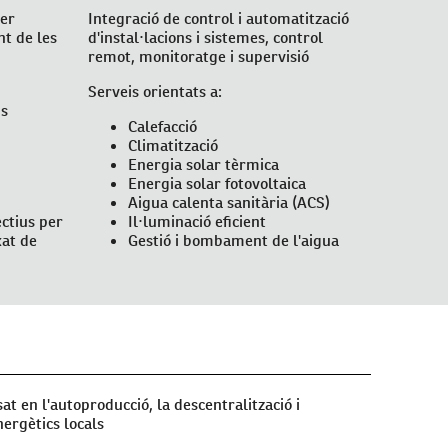
er
Integració de control i automatització
nt de les
d'instal·lacions i sistemes, control
remot, monitoratge i supervisió
Serveis orientats a:
is
Calefacció
Climatització
Energia solar tèrmica
Energia solar fotovoltaica
Aigua calenta sanitària (ACS)
ctius per
Il·luminació eficient
xat de
Gestió i bombament de l'aigua
t en l'autoproducció, la descentralització i
nergètics locals