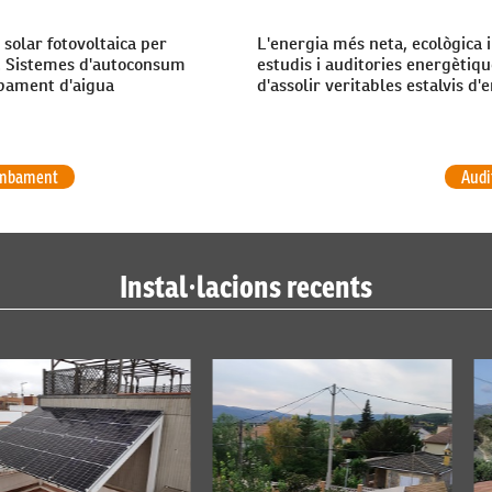
 solar fotovoltaica per
L'energia més neta, ecològica 
va. Sistemes d'autoconsum
estudis i auditories energètiq
mbament d'aigua
d'assolir veritables estalvis 
mbament
Audi
Instal·lacions recents