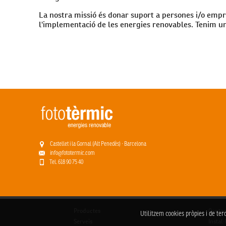
La nostra missió és donar suport a persones i/o emp
l'implementació de les energies renovables. Tenim un
Castellet i la Gornal (Alt Penedès) · Barcelona
info@fototermic.com
Tel. 618 90 75 40
Productes
Contac
Utilitzem cookies pròpies i de ter
Serveis
Instal