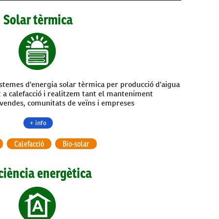
Solar tèrmica
sistemes d'energia solar tèrmica per producció d'aigua
t a calefacció i realitzem tant el manteniment
ivendes, comunitats de veïns i empreses
+ info
Calefacció
Bio-solar
ciència energètica