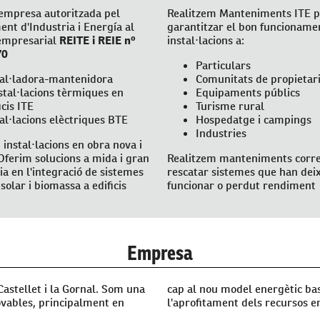
empresa autoritzada pel
Realitzem Manteniments ITE p
nt d'Industria i Energía al
garantitzar el bon funcioname
empresarial
REITE i REIE nº
instal·lacions a:
70
Particulars
tal·ladora-mantenidora
Comunitats de propietar
stal·lacions tèrmiques en
Equipaments públics
icis ITE
Turisme rural
al·lacions elèctriques BTE
Hospedatge i campings
Industries
 instal·lacions en obra nova i
 Oferim solucions a mida i gran
Realitzem manteniments corre
ia en l'integració de sistemes
rescatar sistemes que han dei
solar i biomassa a edificis
funcionar o perdut rendiment
Empresa
Castellet i la Gornal. Som una
cap al nou model energètic basa
vables, principalment en
l'aprofitament dels recursos e