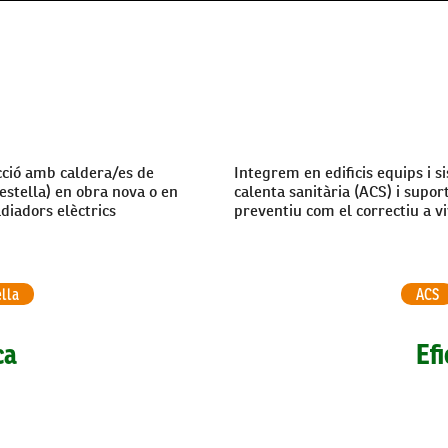
cció amb caldera/es de
Integrem en edificis equips i 
 estella) en obra nova o en
calenta sanitària (ACS) i supor
diadors elèctrics
preventiu com el correctiu a v
ella
ACS
ca
Efi