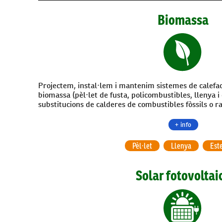
Biomassa
Projectem, instal·lem i mantenim sistemes de calefa
biomassa (pèl·let de fusta, policombustibles, llenya i
substitucions de calderes de combustibles fòssils o ra
+ info
Pèl·let
Llenya
Est
Solar fotovoltai