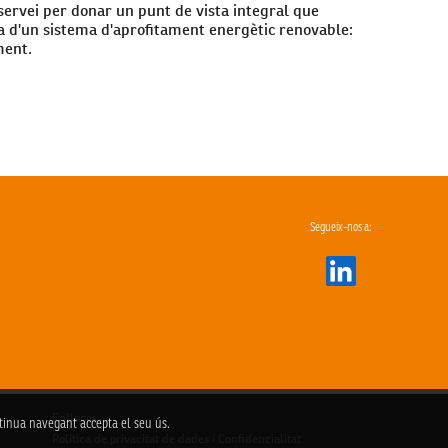
 servei per donar un punt de vista integral que
da d'un sistema d'aprofitament energètic renovable:
ment.
Segueix-nos a:
Enllaços
ontinua navegant accepta el seu ús.
Política de privacitat de dades i Confidencialitat